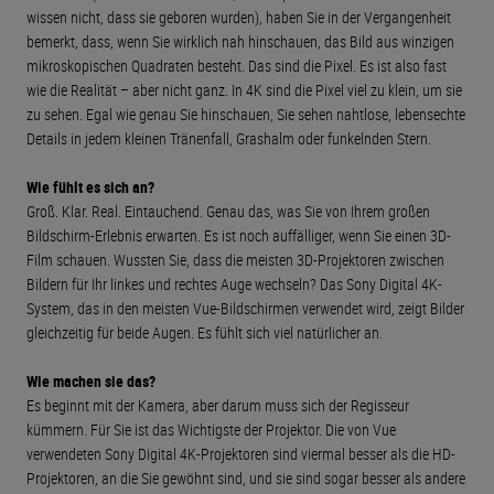
wissen nicht, dass sie geboren wurden), haben Sie in der Vergangenheit
bemerkt, dass, wenn Sie wirklich nah hinschauen, das Bild aus winzigen
mikroskopischen Quadraten besteht. Das sind die Pixel. Es ist also fast
wie die Realität – aber nicht ganz. In 4K sind die Pixel viel zu klein, um sie
zu sehen. Egal wie genau Sie hinschauen, Sie sehen nahtlose, lebensechte
Details in jedem kleinen Tränenfall, Grashalm oder funkelnden Stern.
Wie fühlt es sich an?
Groß. Klar. Real. Eintauchend. Genau das, was Sie von Ihrem großen
Bildschirm-Erlebnis erwarten. Es ist noch auffälliger, wenn Sie einen 3D-
Film schauen. Wussten Sie, dass die meisten 3D-Projektoren zwischen
Bildern für Ihr linkes und rechtes Auge wechseln? Das Sony Digital 4K-
System, das in den meisten Vue-Bildschirmen verwendet wird, zeigt Bilder
gleichzeitig für beide Augen. Es fühlt sich viel natürlicher an.
Wie machen sie das?
Es beginnt mit der Kamera, aber darum muss sich der Regisseur
kümmern. Für Sie ist das Wichtigste der Projektor. Die von Vue
verwendeten Sony Digital 4K-Projektoren sind viermal besser als die HD-
Projektoren, an die Sie gewöhnt sind, und sie sind sogar besser als andere