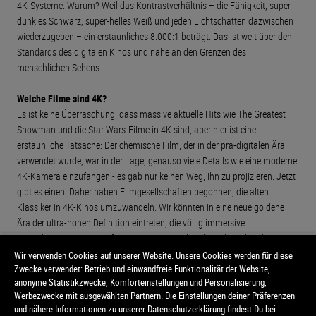
4K-Systeme. Warum? Weil das Kontrastverhältnis – die Fähigkeit, super-
dunkles Schwarz, super-helles Weiß und jeden Lichtschatten dazwischen
wiederzugeben – ein erstaunliches 8.000:1 beträgt. Das ist weit über den
Standards des digitalen Kinos und nahe an den Grenzen des
menschlichen Sehens.
Welche Filme sind 4K?
Es ist keine Überraschung, dass massive aktuelle Hits wie The Greatest
Showman und die Star Wars-Filme in 4K sind, aber hier ist eine
erstaunliche Tatsache: Der chemische Film, der in der prä-digitalen Ära
verwendet wurde, war in der Lage, genauso viele Details wie eine moderne
4K-Kamera einzufangen - es gab nur keinen Weg, ihn zu projizieren. Jetzt
gibt es einen. Daher haben Filmgesellschaften begonnen, die alten
Klassiker in 4K-Kinos umzuwandeln. Wir könnten in eine neue goldene
Ära der ultra-hohen Definition eintreten, die völlig immersive
Kinoerlebnisse nicht nur für neue Filme, sondern für jeden Film, den Sie
jemals geliebt haben, bietet. Demnächst in Ihrem lokalen Vue.
Wir verwenden Cookies auf unserer Website. Unsere Cookies werden für diese
Zwecke verwendet: Betrieb und einwandfreie Funktionalität der Website,
anonyme Statistikzwecke, Komforteinstellungen und Personalisierung,
Werbezwecke mit ausgewählten Partnern. Die Einstellungen deiner Präferenzen
und nähere Informationen zu unserer Datenschutzerklärung findest Du bei