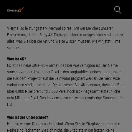
Viermal so leistungsstark, viermal so real. Mit der Mehrheit unserer
Bildschirme, die mit Sony 4K-Digitalprojektoren ausgestattet sind, hier ist
alles, was Sie über die Art und Weise wissen müssen, wie wir jetzt Filme
schauen.
Was ist 4K?
Es ist das neue Ultra-HD-Format, das bei Vue verfügbar ist. Der Name
stammt von der Anzahl der Pixel – den unglaublich kleinen Lichtpunkten,
die aus dem Projektor auf die Leinwand projiziert werden. Je mehr Pixel
vorhanden sind, desto mehr Details sehen Sie. 4K bedeutet, dass das Bild
über 4.000 Pixel breit und 2.000 Pixel hoch ist - insgesamt erstaunliche
acht Millionen Pixel. Das ist viermal so viel wie der vorherige Standard für
HD.
Was ist der Unterschied?
Hier ist, warum Details wichtig sind. Wenn Sie ein Sitzplatz in der ersten
Reihe sind (schämen Sie sich nicht, die Sitzplatz in der letzten Reihe