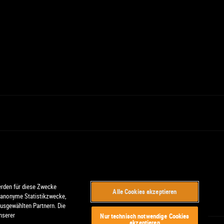
rden für diese Zwecke
Alle Cookies akzeptieren
, anonyme Statistikzwecke,
usgewählten Partnern. Die
nserer
Nur technisch notwendige Cookies
akzeptieren