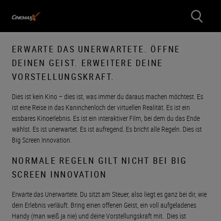
ERWARTE DAS UNERWARTETE. ÖFFNE
DEINEN GEIST. ERWEITERE DEINE
VORSTELLUNGSKRAFT.
Dies ist kein Kino – dies ist, was immer du daraus machen möchtest. Es
ist eine Reise in das Kaninchenloch der virtuellen Realität. Es ist ein
essbares Kinoerlebnis. Es ist ein interaktiver Film, bei dem du das Ende
wählst. Es ist unerwartet. Es ist aufregend. Es bricht alle Regeln. Dies ist
Big Screen Innovation.
NORMALE REGELN GILT NICHT BEI BIG
SCREEN INNOVATION
Erwarte das Unerwartete. Du sitzt am Steuer, also liegt es ganz bei dir, wie
dein Erlebnis verläuft. Bring einen offenen Geist, ein voll aufgeladenes
Handy (man weiß ja nie) und deine Vorstellungskraft mit. Dies ist