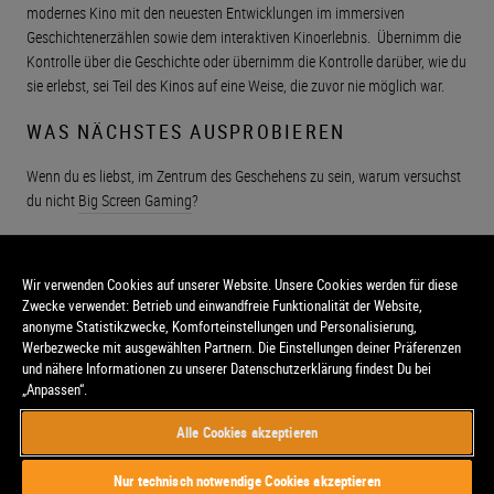
modernes Kino mit den neuesten Entwicklungen im immersiven
Geschichtenerzählen sowie dem interaktiven Kinoerlebnis. Übernimm die
Kontrolle über die Geschichte oder übernimm die Kontrolle darüber, wie du
sie erlebst, sei Teil des Kinos auf eine Weise, die zuvor nie möglich war.
WAS NÄCHSTES AUSPROBIEREN
Wenn du es liebst, im Zentrum des Geschehens zu sein,
warum versuchst
du nicht
Big Screen Gaming
?
Wir verwenden Cookies auf unserer Website. Unsere Cookies werden für diese
Zwecke verwendet: Betrieb und einwandfreie Funktionalität der Website,
anonyme Statistikzwecke, Komforteinstellungen und Personalisierung,
Werbezwecke mit ausgewählten Partnern. Die Einstellungen deiner Präferenzen
und nähere Informationen zu unserer Datenschutzerklärung findest Du bei
„Anpassen“.
Alle Cookies akzeptieren
© CinemaxX. Alle Rechte vorbehalten.
Nur technisch notwendige Cookies akzeptieren