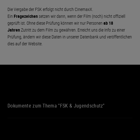
Die Vergabe der FSK erfolgt nicht durch CinemaxX.
Ein
Fragezeichen
setzen wir dann, wenn der Film (noch) nicht offiziell
geprüft ist. Ohne diese Prüfung können wir nur Personen
ab 18
Jahren
Zutritt zu dem Film zu gewähren. Erreicht uns die Info zu einer
Prüfung, ändern wir diese Daten in unserer Datenbank und veröffentlichen
dies auf der Website.
Dokumente zum Thema "FSK & Jugendschutz"