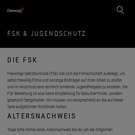
FSK & JUGENDSCHUTZ
DIE FSK
Freiwillige Selbstkontrolle (FSK) hat sich die Filmwirtschaft auferlegt, um
selbst freiwillig Filme und sonstige Bildträger auf ihren Inhalt zu prüfen
und im Anschluss eine rechtlich bindende Jugendfreigabe zu erstellen. Die
FSK Bewertung ist also keine Empfehlung für Besucher*innen, sondern
gesetzlich festgehalten. Wir müssen uns entsprechend an die auf dieser
Seite aufgeführten Richtlinien halten.
ALTERSNACHWEIS
Trage bitte immer einen Altersnachweis bei dir, um bei möglichen